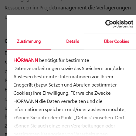
Ressourcen im Projektmanagement die Verlagerungen
unterstützte.
Grundlage für weiteres Wachstum
Zustimmung
Details
Über Cookies
Dem Team in der Slowakei gelang es, in kurzer Zeit
HÖRMANN
benötigt für bestimmte
sowie unter den erschwerenden Rahmenbedingungen
Datenverarbeitungen sowie das Speichern und/oder
der COVID-19-Pandemie, die neuen Produkte und
Auslesen bestimmter Informationen von Ihrem
Prozesse hochzufahren und „nahtlos“ in die
Endgerät (bspw. Setzen und Abrufen bestimmter
Belieferung der Kunden einzusteigen. Dabei galt es,
Cookies) Ihre Einwilligung. Für welche Zwecke
detaillierte Abstimmungen mit den Kunden zu treffen,
HÖRMANN die Daten verarbeiten und die
um sämtliche Anforderungen des Qualitätssystems
Informationen speichern und/oder auslesen möchte,
hinsichtlich der Zulassung der Produkte zu erfüllen.
können Sie unter dem Punkt „Details“ einsehen. Dort
Zudem gab es in der Hochlaufphase fast täglich neue
können Sie auch einzelnen Verarbeitungen oder
bestimmten Kategorien von Verarbeitungen
Belegschaftsmitglieder, die ausgebildet und an ihre