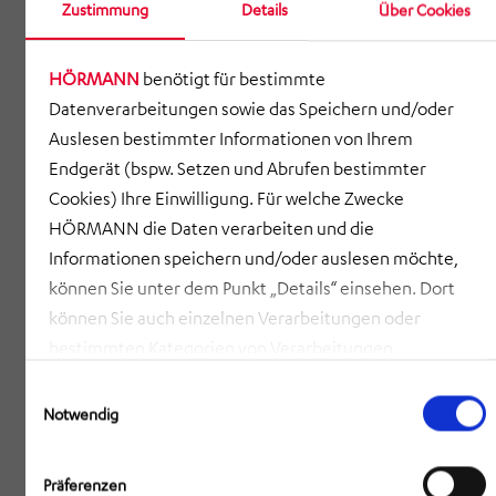
Zustimmung
Details
Über Cookies
Produktionslinie für Nutz-, Bau- und
Landmaschinenfahrzeuge: Wir liefern
HÖRMANN
benötigt für bestimmte
Metallstrukturen, Module und Systeme mit
Datenverarbeitungen sowie das Speichern und/oder
höchster Präzision.
Auslesen bestimmter Informationen von Ihrem
Endgerät (bspw. Setzen und Abrufen bestimmter
Communication – Hardware- und
Cookies) Ihre Einwilligung. Für welche Zwecke
Softwarelösungen für Kommunikation,
HÖRMANN die Daten verarbeiten und die
Information und Sicherheit – z. B. im Bahn-,
Informationen speichern und/oder auslesen möchte,
Verkehrs- oder Infrastrukturbereich.
können Sie unter dem Punkt „Details“ einsehen. Dort
können Sie auch einzelnen Verarbeitungen oder
Intralogistics – Systemlösungen zur
bestimmten Kategorien von Verarbeitungen
Automatisierung von Lager, Distribution und
zustimmen. Mit Klick auf „COOKIES ZULASSEN“ willigen
Einwilligungsauswahl
Produktion – damit Warenflüsse effizienter,
Sie ein, dass HÖRMANN alle der erläuterten
Notwendig
Informationen speichern sowie auslesen und damit
sauberer und smarter werden.
zusammenhängende Datenverarbeitungen vornehmen
Präferenzen
Engineering – Von der Produktidee bis zur