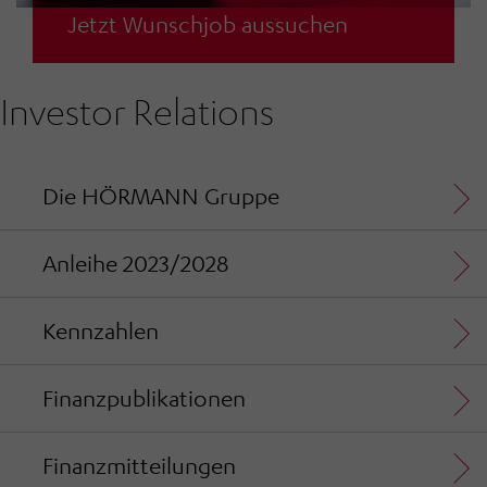
Wir sind ein attraktiver Arbeitgeber für
Jetzt Wunschjob aussuchen
engagierte und leistungsorientierte
Mitarbeiter.
Investor Relations
Die HÖRMANN Gruppe
Anleihe 2023/2028
Kennzahlen
Finanzpublikationen
Finanzmitteilungen