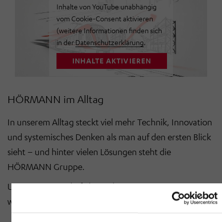
Inhalte von YouTube unabhängig
vom Cookie-Consent aktivieren
(weitere Informationen finden sich
in der
Datenschutzerklärung
.
INHALTE AKTIVIEREN
HÖRMANN im Alltag
In unserem Alltag steckt viel mehr Technik, Innovation
und systemisches Denken als man auf den ersten Blick
sieht – und hinter vielen Lösungen steht die
HÖRMANN Gruppe.
Unsere vier Geschäftsbereiche zeigen, wie
weitreichend unsere Wirkung ist:
Automotive – Vom Komponentensystem bis zur