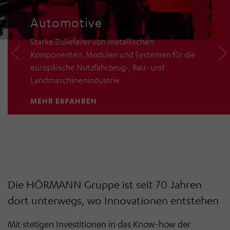
Automotive
Starke Zulieferer von metallischen
Komponenten, Modulen und Systemen für die
europäische Nutzfahrzeug-, Bau- und
Landmaschinenindustrie
MEHR ERFAHREN
Die HÖRMANN Gruppe ist seit 70 Jahren
dort unterwegs, wo Innovationen entstehen
Mit stetigen Investitionen in das Know-how der