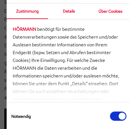
Skoda Transportation für die Entwicklung der
Drehgestelle für die Straßenbahn Kassel bekommen“,
Zustimmung
Details
Über Cookies
freut sich Jörg Müller, Leiter Realisierung
Gesamtfahrzeugprojekte. Der Auftrag über rund
HÖRMANN
benötigt für bestimmte
650.000 Euro umfasst die Konstruktion des
Datenverarbeitungen sowie das Speichern und/oder
Drehgestellrahmens sowie das
Auslesen bestimmter Informationen von Ihrem
Endgerät (bspw. Setzen und Abrufen bestimmter
Integrationsengineering für alle zum Fahrwerk
Cookies) Ihre Einwilligung. Für welche Zwecke
gehörenden Bauteile und Komponenten. Das 3D-
HÖRMANN die Daten verarbeiten und die
Modell des Drehgestells, die Zeichnungserstellung
Informationen speichern und/oder auslesen möchte,
sowie die Ausführung der Nachweisführung für die
können Sie unter dem Punkt „Details“ einsehen. Dort
Festigkeit durch Berechnung muss bis Ende 2024
können Sie auch einzelnen Verarbeitungen oder
abgeschlossen werden.
bestimmten Kategorien von Verarbeitungen
zustimmen. Mit Klick auf „COOKIES ZULASSEN“ willigen
Einwilligungsauswahl
Sie ein, dass HÖRMANN alle der erläuterten
Notwendig
Informationen speichern sowie auslesen und damit