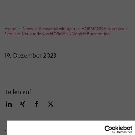
Home
News
Pressemitteilungen
HÖRMANN Automotive:
Skoda ist Neukunde von HÖRMANN Vehicle Engineering
19. Dezember 2023
Teilen auf
„Wir haben Ende Oktober 2023 die Beauftragung von