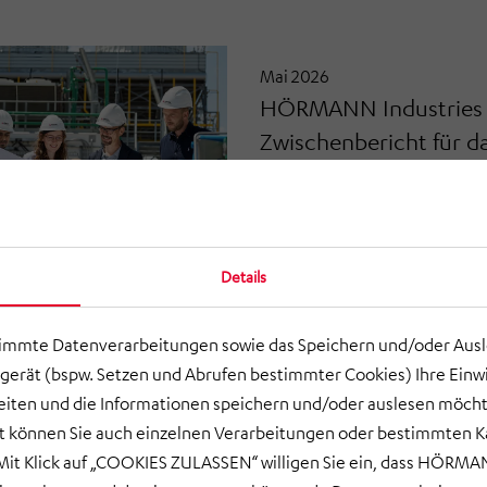
Mai 2026
HÖRMANN Industries v
Zwischenbericht für da
Stabiler Start in das G
Details
timmte Datenverarbeitungen sowie das Speichern und/oder Aus
gerät (bspw. Setzen und Abrufen bestimmter Cookies) Ihre Einwi
ten und die Informationen speichern und/oder auslesen möcht
Apr 2026
ort können Sie auch einzelnen Verarbeitungen oder bestimmten 
HÖRMANN Gruppe verö
it Klick auf „COOKIES ZULASSEN“ willigen Sie ein, dass HÖRMAN
Geschäftsbericht 2025