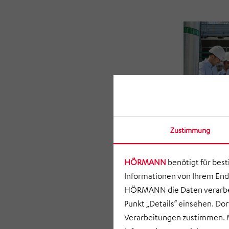
Zustimmung
HÖRMANN
benötigt für bes
Informationen von Ihrem End
HÖRMANN die Daten verarbei
Punkt „Details“ einsehen. D
Verarbeitungen zustimmen. M