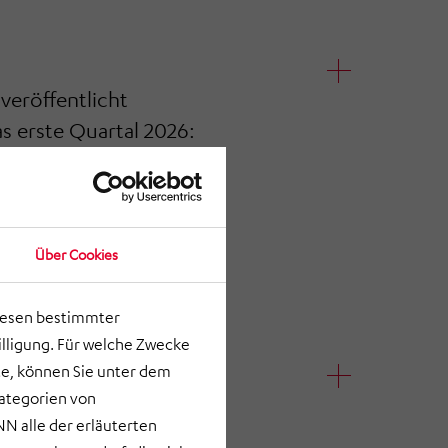
eröffentlicht
s erste Quartal 2026:
eschäftsjahr
Über Cookies
lesen bestimmter
lligung. Für welche Zwecke
e, können Sie unter dem
Kategorien von
ffentlicht
N alle der erläuterten