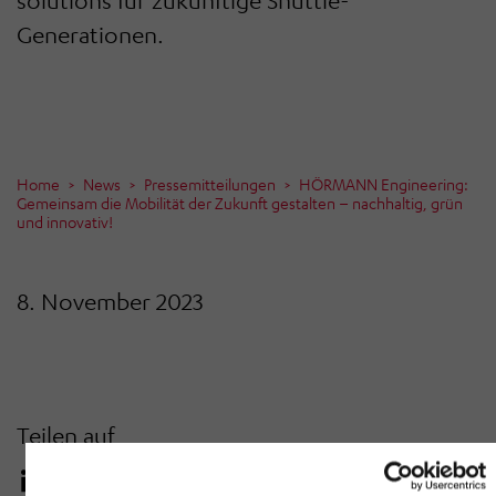
solutions für zukünftige Shuttle-
Generationen.
Home
News
Pressemitteilungen
HÖRMANN Engineering:
Gemeinsam die Mobilität der Zukunft gestalten – nachhaltig, grün
und innovativ!
8. November 2023
Teilen auf