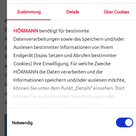
Zustimmung
Details
Über Cookies
eVersum mobility solutions hat HÖRMANN Vehicle
Engineering (HVE) als Entwicklungspartner im Bereich
HÖRMANN
benötigt für bestimmte
Aufbauten und Rahmenstrukturen für seine
Datenverarbeitungen sowie das Speichern und/oder
zukünftigen Shuttle-Generationen gewonnen. Im
Auslesen bestimmter Informationen von Ihrem
Endgerät (bspw. Setzen und Abrufen bestimmter
Rahmen der Zusammenarbeit wird HVE die Firma
Cookies) Ihre Einwilligung. Für welche Zwecke
eVersum bei der Projektplanung, der 3-D-Konstruktion
HÖRMANN die Daten verarbeiten und die
der Fahrwerks- und Aufbaustruktur sowie der
Informationen speichern und/oder auslesen möchte,
Integration mechanischer Teilsysteme unterstützen
können Sie unter dem Punkt „Details“ einsehen. Dort
und die notwendigen technischen Berechnungen
können Sie auch einzelnen Verarbeitungen oder
durchführen.
bestimmten Kategorien von Verarbeitungen
zustimmen. Mit Klick auf „COOKIES ZULASSEN“ willigen
Einwilligungsauswahl
Sie ein, dass HÖRMANN alle der erläuterten
Notwendig
Informationen speichern sowie auslesen und damit