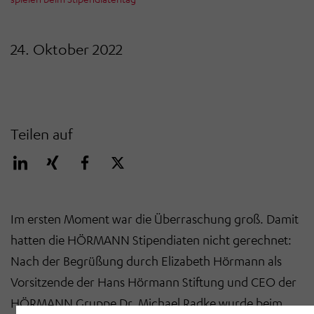
24. Oktober 2022
Teilen auf
Im ersten Moment war die Überraschung groß. Damit
hatten die HÖRMANN Stipendiaten nicht gerechnet:
Nach der Begrüßung durch Elizabeth Hörmann als
Vorsitzende der Hans Hörmann Stiftung und CEO der
HÖRMANN Gruppe Dr. Michael Radke wurde beim