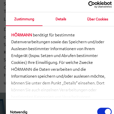
Stipendiatentag Lego gespielt. Vermutlich hatten die
Teilnehmerinnen und Teilnehmer die kleinen bunten
Legosteine schon lange nicht mehr in der Hand.
Zustimmung
Details
Über Cookies
Der Lego-Workshop wurde von HÖRMANN Digital
HÖRMANN
benötigt für bestimmte
organisiert. Die Stipendiaten bauten methodisch von
Datenverarbeitungen sowie das Speichern und/oder
Scrum folgend eine Stadt für einen imaginären
Auslesen bestimmter Informationen von Ihrem
Kunden. Jedes Jahr kommen die Stipendiaten der
Endgerät (bspw. Setzen und Abrufen bestimmter
Stiftung zusammen, immer in einer anderen
Cookies) Ihre Einwilligung. Für welche Zwecke
Gesellschaft. Ziel ist, dass die Stipendiaten die
HÖRMANN die Daten verarbeiten und die
HÖRMANN Gruppe kennenlernen und sich
Informationen speichern und/oder auslesen möchte,
untereinander vernetzen.
können Sie unter dem Punkt „Details“ einsehen. Dort
können Sie auch einzelnen Verarbeitungen oder
bestimmten Kategorien von Verarbeitungen
zustimmen. Mit Klick auf „COOKIES ZULASSEN“ willigen
Einwilligungsauswahl
Sie ein, dass HÖRMANN alle der erläuterten
Notwendig