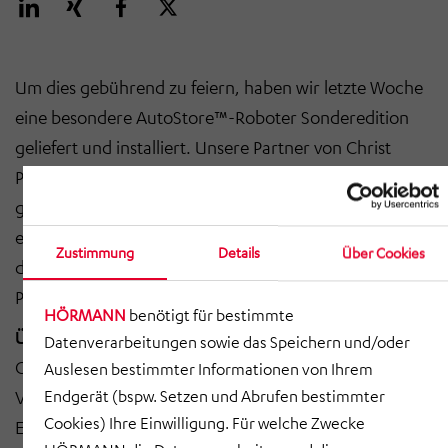
Um dies gebührend zu feiern, haben wir letzte Woche
eine besondere AutoStore™-Roboter Sonderedition
geliefert und installiert. Unsere Partner von Christ
Packing Systems GmbH & Co. KG haben ihren neuen
glitzernden Freund mit offenen Armen und Freude
empfangen. Der galmouröse Helfer übernimmt künftig
Zustimmung
Details
Über Cookies
das Kommissionieren und Lagern von Bauteilen für die
Produktionsversorgung von Verpackungsmaschinen.
HÖRMANN
benötigt für bestimmte
Über das Projekt:
Datenverarbeitungen sowie das Speichern und/oder
Christ Packing Systems ist auf individuelle
Auslesen bestimmter Informationen von Ihrem
Verpackungsmaschinen für intelligente
Endgerät (bspw. Setzen und Abrufen bestimmter
Cookies) Ihre Einwilligung. Für welche Zwecke
Endverpackungslösungen pharmazeutischer und