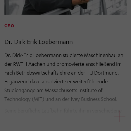
CEO
Dr. Dirk Erik Loebermann
Dr. Dirk-Eric Loebermann studierte Maschinenbau an
der RWTH Aachen und promovierte anschließend im
Fach Betriebswirtschaftslehre an der TU Dortmund.
Ergänzend dazu absolvierte er weiterführende
Studiengänge am Massachusetts Institute of
Technology (MIT) und an der Ivey Business School.
Seine berufliche Laufbahn führte ihn in verschiedene
international tätige Industrieunternehmen. Vor seinem
Einstieg bei der HÖRMANN Gruppe war er