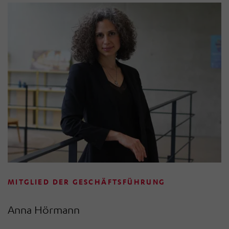
Vorstandsmitglied (COO) der Eppendorf SE. Zuvor
bekleidete er Vorstandspositionen bei der Festo SE &
Co. KG sowie der Rohde & Schwarz GmbH & Co. KG. In
diesen Funktionen verantwortete er u.a. globale
Strategie- und Transformationsprogramme, den
Einsatz digitaler Technologien sowie die Entwicklung
neuer, innovativer Geschäftsmodelle.
Zum 1. April 2026 übernahm Dr. Dirk-Eric Loebermann
die Position des CEO der HÖRMANN Gruppe.
MITGLIED DER GESCHÄFTSFÜHRUNG
Anna Hörmann