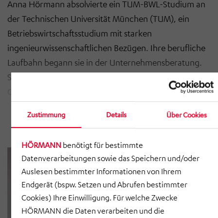
Anna Hörmann absolvierte ein TUM-BWL-Studium an
der Technischen Universität München (TUM), ein
Betriebswirtschaftsstudium mit starken
ingenieurwissenschaftlichen Bezügen. Ihre berufliche
Laufbahn begann sie in der Unternehmensberatung.
Seit Oktober 2018 ist sie Teil der HÖRMANN Industries
GmbH und verantwortete zunächst den Bereich
Unternehmensstrategie und -entwicklung.
Zustimmung
Details
Über Cookies
Seit März 2022 ist Anna Hörmann Geschäftsführerin
HÖRMANN
benötigt für bestimmte
der HÖRMANN Warnsysteme GmbH. Und seit dem 1.
Datenverarbeitungen sowie das Speichern und/oder
April 2026 ist Anna Hörmann Mitglied der
Auslesen bestimmter Informationen von Ihrem
Geschäftsführung der HÖRMANN Holding.
Endgerät (bspw. Setzen und Abrufen bestimmter
Cookies) Ihre Einwilligung. Für welche Zwecke
HÖRMANN die Daten verarbeiten und die