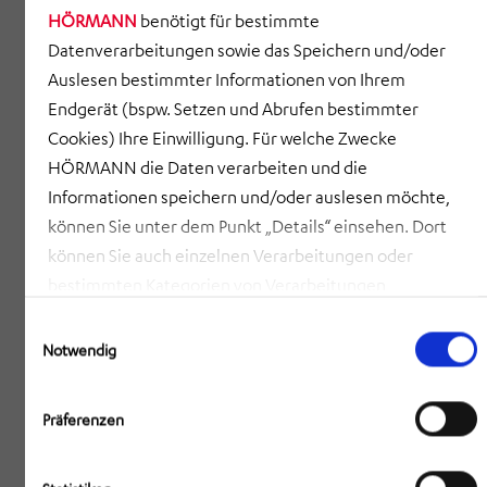
HÖRMANN
benötigt für bestimmte
Datenverarbeitungen sowie das Speichern und/oder
Inhalte von YouTube unabhängig
Auslesen bestimmter Informationen von Ihrem
vom Cookie-Consent aktivieren
Endgerät (bspw. Setzen und Abrufen bestimmter
(weitere Informationen finden sich
Cookies) Ihre Einwilligung. Für welche Zwecke
in der
Datenschutzerklärung
.
HÖRMANN die Daten verarbeiten und die
INHALTE AKTIVIEREN
Informationen speichern und/oder auslesen möchte,
können Sie unter dem Punkt „Details“ einsehen. Dort
können Sie auch einzelnen Verarbeitungen oder
Vielfalt ist unsere Stärke
bestimmten Kategorien von Verarbeitungen
zustimmen. Mit Klick auf „COOKIES ZULASSEN“ willigen
Einwilligungsauswahl
Sie ein, dass HÖRMANN alle der erläuterten
Notwendig
Informationen speichern sowie auslesen und damit
Inhalte von YouTube unabhängig
zusammenhängende Datenverarbeitungen vornehmen
vom Cookie-Consent aktivieren
Präferenzen
darf, die nicht ohnehin unbedingt erforderlich sind,
(weitere Informationen finden sich
in der
Datenschutzerklärung
.
damit HÖRMANN Ihnen diese Webseite zur Verfügung