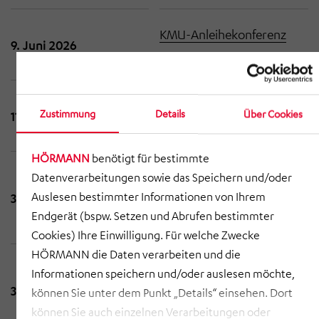
KMU-Anleihekonferenz
9. Juni 2026
2026
Zinszahlung Anleihe
Zustimmung
Details
Über Cookies
11. Juli 2026
2023/2028
HÖRMANN
benötigt für bestimmte
Veröffentlichung des
Datenverarbeitungen sowie das Speichern und/oder
Auslesen bestimmter Informationen von Ihrem
31. August 2026
Konzernhalbjahresberichts
Endgerät (bspw. Setzen und Abrufen bestimmter
zum 30. Juni 2026
Cookies) Ihre Einwilligung. Für welche Zwecke
HÖRMANN die Daten verarbeiten und die
Veröffentlichung des
Informationen speichern und/oder auslesen möchte,
30. November 2026
Konzernzwischenberichts
können Sie unter dem Punkt „Details“ einsehen. Dort
zum 30. September 2026
können Sie auch einzelnen Verarbeitungen oder