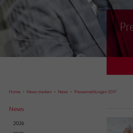
Pr
Home
News medien
News
Pressemeldungen 2017
News
2026