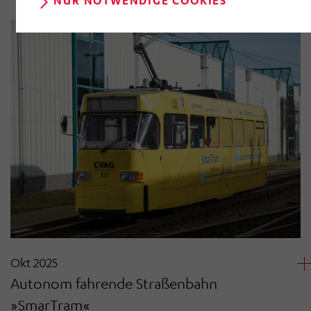
NUR NOTWENDIGE COOKIES
der Webseite) entgeltlos und mit Wirkung für die
Zukunft widerrufen, indem Sie im Anschluss auf
„Einwilligung widerrufen“ klicken. Über die dortige
Schaltfläche „Einwilligung ändern“ können Sie zudem
Ihre getroffenen Einstellungen anpassen.
Okt 2025
Autonom fahrende Straßenbahn
»SmarTram«