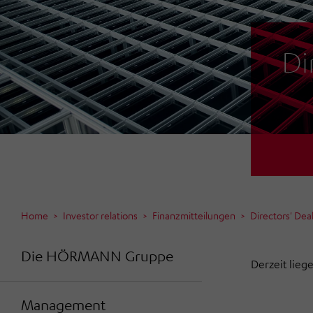
Di
Home
Investor relations
Finanzmitteilungen
Directors' Dea
Die HÖRMANN Gruppe
Derzeit lieg
Management