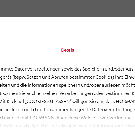
Details
timmte Datenverarbeitungen sowie das Speichern und/oder Aus
gerät (bspw. Setzen und Abrufen bestimmter Cookies) Ihre Einwi
ten und die Informationen speichern und/oder auslesen möcht
ort können Sie auch einzelnen Verarbeitungen oder bestimmten 
it Klick auf „COOKIES ZULASSEN“ willigen Sie ein, dass HÖRMAN
wie auslesen und damit zusammenhängende Datenverarbeitungen
ch sind, damit HÖRMANN Ihnen diese Webseite zur Verfügung ste
 Sie nur die Speicherung/das Auslesen der Informationen sow
rbeitungen, die Sie aktiv ausgewählt haben. Eine Anpassung i