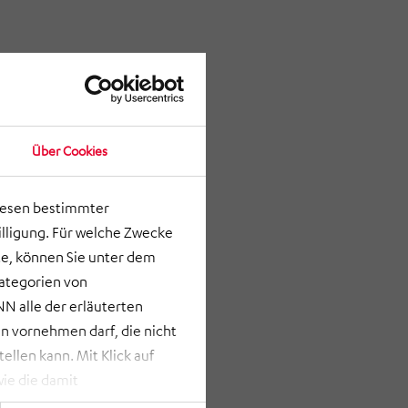
Über Cookies
lesen bestimmter
lligung. Für welche Zwecke
e, können Sie unter dem
Kategorien von
N alle der erläuterten
 vornehmen darf, die nicht
llen kann. Mit Klick auf
ie die damit
st bei Klick auf „ANPASSEN“