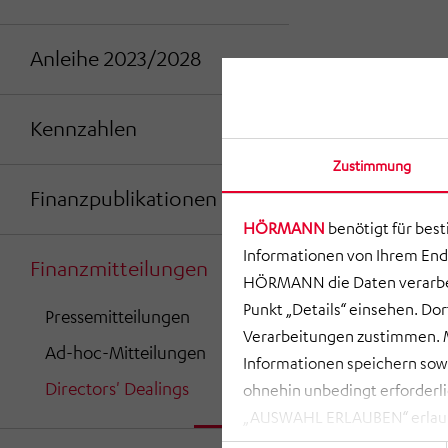
Anleihe 2023/2028
Kennzahlen
Zustimmung
Finanzpublikationen
HÖRMANN
benötigt für bes
Informationen von Ihrem End
Finanzmitteilungen
HÖRMANN die Daten verarbei
Punkt „Details“ einsehen. D
Pressemitteilungen
Verarbeitungen zustimmen. M
Ad-hoc-Mitteilungen
Informationen speichern so
Directors' Dealings
ohnehin unbedingt erforderli
„AUSWAHL ERLAUBEN“ erlauben
zusammenhängenden Datenvera