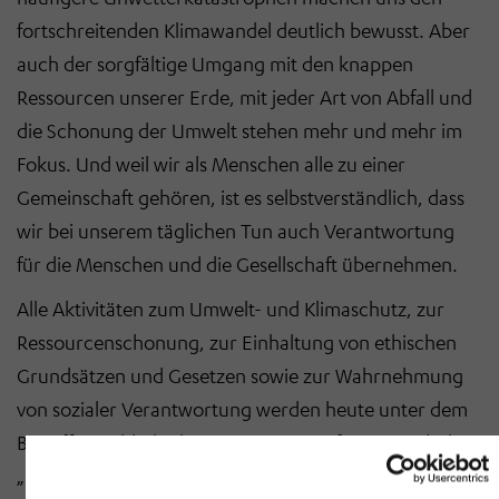
fortschreitenden Klimawandel deutlich bewusst. Aber
auch der sorgfältige Umgang mit den knappen
Ressourcen unserer Erde, mit jeder Art von Abfall und
die Schonung der Umwelt stehen mehr und mehr im
Fokus. Und weil wir als Menschen alle zu einer
Gemeinschaft gehören, ist es selbstverständlich, dass
wir bei unserem täglichen Tun auch Verantwortung
für die Menschen und die Gesellschaft übernehmen.
Alle Aktivitäten zum Umwelt- und Klimaschutz, zur
Ressourcenschonung, zur Einhaltung von ethischen
Grundsätzen und Gesetzen sowie zur Wahrnehmung
von sozialer Verantwortung werden heute unter dem
Begriff „Nachhaltigkeit“ zusammengefasst. Durch das
„Klimaschutzgesetz“ der Bundesregierung, aber auch