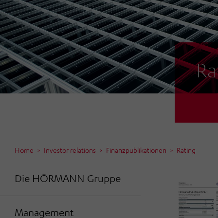
Ra
Home
Investor relations
Finanzpublikationen
Rating
Die HÖRMANN Gruppe
Management