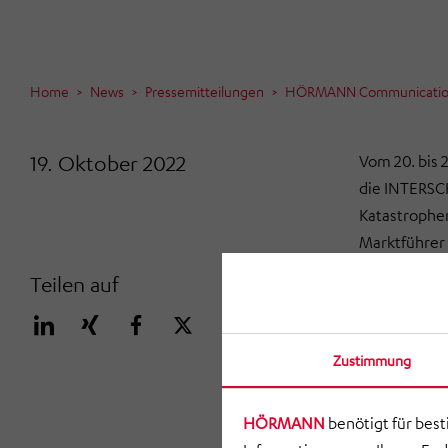
Home
News
Pressemitteilungen
HÖRMANN Communication:
19. Oktober 2022
Vom 20. bis 
die INTERSCH
Katastrophen
Marktführe
selbstverstä
Teilen auf
das Sirenen
elektronisch
auf Basis vo
Zustimmung
HÖRMANN
benötigt für bes