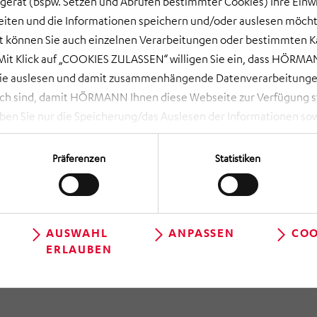
gerät (bspw. Setzen und Abrufen bestimmter Cookies) Ihre Einwi
ten und die Informationen speichern und/oder auslesen möcht
ort können Sie auch einzelnen Verarbeitungen oder bestimmten 
it Klick auf „COOKIES ZULASSEN“ willigen Sie ein, dass HÖRMAN
wie auslesen und damit zusammenhängende Datenverarbeitungen
ch sind, damit HÖRMANN Ihnen diese Webseite zur Verfügung ste
 Sie nur die Speicherung/das Auslesen der Informationen sow
rbeitungen, die Sie aktiv ausgewählt haben. Eine Anpassung i
 NOTWENDIGE COOKIES“ lehnen Sie Ihre Einwilligung ab und es w
Präferenzen
Statistiken
die unbedingt erforderlich sind, damit Ihnen diese Website zur 
en Sie über das Aufrufen der Cookie-Einstellungen (runde, schwa
 ZUR ÜBERSICHT
geltlos und mit Wirkung für die Zukunft widerrufen, indem Sie i
 dortige Schaltfläche „Einwilligung ändern“ können Sie zudem Ih
AUSWAHL
ANPASSEN
COO
ERLAUBEN