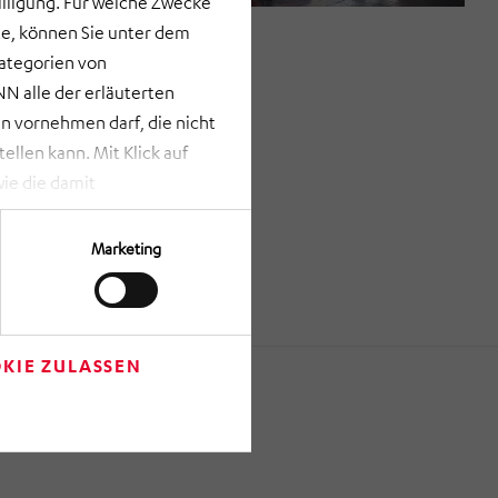
lligung. Für welche Zwecke
e, können Sie unter dem
Kategorien von
N alle der erläuterten
 vornehmen darf, die nicht
llen kann. Mit Klick auf
ie die damit
st bei Klick auf „ANPASSEN“
erden nur die Informationen
Marketing
Verfügung gestellt werden
rze Schaltfläche am unteren
m Anschluss auf „Einwilligung
re getroffenen Einstellungen
KIE ZULASSEN