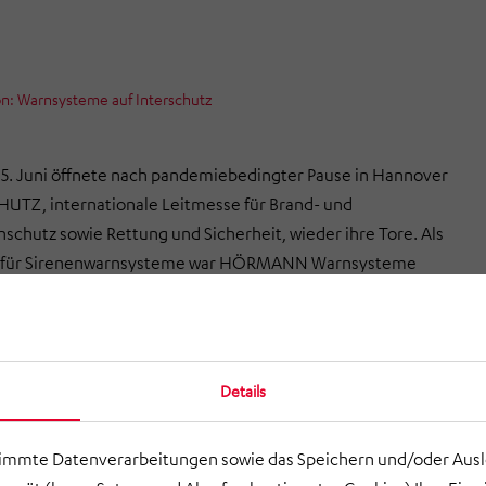
 Warnsysteme auf Interschutz
25. Juni öffnete nach pandemiebedingter Pause in Hannover
UTZ, internationale Leitmesse für Brand- und
schutz sowie Rettung und Sicherheit, wieder ihre Tore. Als
r für Sirenenwarnsysteme war HÖRMANN Warnsysteme
ndlich wieder mit dabei. Der Schwerpunkt lag auf Sirenen für
förderprogramm in Deutschland sowie die Einbindung
er Sirenen in moderne Kommunikationsinfrastrukturen, z. B.
n TETRA.
Details
timmte Datenverarbeitungen sowie das Speichern und/oder Aus