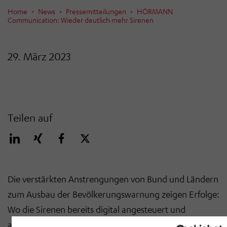
Home
News
Pressemitteilungen
HÖRMANN
Communication: Wieder deutlich mehr Sirenen
29. März 2023
Teilen auf
Die verstärkten Anstrengungen von Bund und Ländern
zum Ausbau der Bevölkerungswarnung zeigen Erfolge:
Wo die Sirenen bereits digital angesteuert und
ausgelöst werden können, waren sie am bundesweiten