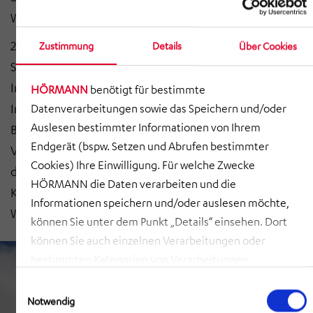
Warntag in Deutschland im Dezember zu hören.
2023 wird der Ausbau des deutschlandweiten
Zustimmung
Details
Über Cookies
Sirenennetzes weitergehen. Das betrifft nicht nur die
Installation neuer Sirenen, sondern auch die
HÖRMANN
benötigt für bestimmte
Integration der Sirenen in das BOS-Digitalfunknetz des
Datenverarbeitungen sowie das Speichern und/oder
Auslesen bestimmter Informationen von Ihrem
Bundes. Damit werden die technischen
Endgerät (bspw. Setzen und Abrufen bestimmter
Voraussetzungen für eine Auslösung der Sirenen
Cookies) Ihre Einwilligung. Für welche Zwecke
durch das Bundesamt für Bevölkerungsschutz und
HÖRMANN die Daten verarbeiten und die
Katastrophenhilfe (BBK) über das Modulare
Informationen speichern und/oder auslesen möchte,
Warnsystem des Bundes (MoWaS) geschaffen.
können Sie unter dem Punkt „Details“ einsehen. Dort
können Sie auch einzelnen Verarbeitungen oder
bestimmten Kategorien von Verarbeitungen
zustimmen. Mit Klick auf „COOKIES ZULASSEN“ willigen
Einwilligungsauswahl
Sie ein, dass HÖRMANN alle der erläuterten
Notwendig