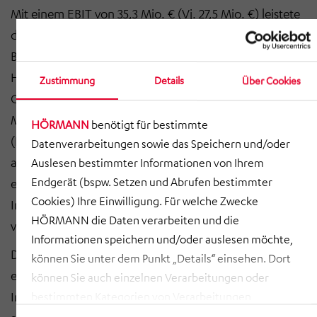
Mit einem EBIT von 35,3 Mio. € (Vj. 27,5 Mio. €) leistete
der Bereich erneut den größten Ergebnisbeitrag. Auf
Basis des hohen Auftragsbestands prognostiziert
HÖRMANN für den Bereich Communication für das
Zustimmung
Details
Über Cookies
Geschäftsjahr 2026 mit einem Umsatz zwischen 250
Mio. € und 270 Mio. € und einem Ergebnisbeitrag
HÖRMANN
benötigt für bestimmte
(EBIT) zwischen 28 Mio. € und 30 Mio. € eine
Datenverarbeitungen sowie das Speichern und/oder
anhaltend stabile Geschäftsentwicklung, gleichwohl
Auslesen bestimmter Informationen von Ihrem
erhöhte Entwicklungskosten und die stärkere
Endgerät (bspw. Setzen und Abrufen bestimmter
Cookies) Ihre Einwilligung. Für welche Zwecke
Internationalisierung die Ergebnisentwicklung
HÖRMANN die Daten verarbeiten und die
voraussichtlich belasten werden.
Informationen speichern und/oder auslesen möchte,
Der Geschäftsbereich
Intralogistics
war weiterhin von
können Sie unter dem Punkt „Details“ einsehen. Dort
einer zurückhaltenden Investitionstätigkeit der
können Sie auch einzelnen Verarbeitungen oder
Industrie geprägt. Zusätzlich belasteten
bestimmten Kategorien von Verarbeitungen
zustimmen. Mit Klick auf „COOKIES ZULASSEN“ willigen