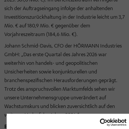
sich der Auftragseingang infolge der anhaltenden
Investitionszurückhaltung in der Industrie leicht um 3,7
Mio. € auf 180,9 Mio. € gegenüber dem
Vorjahreszeitraum (184,6 Mio. €).
Johann Schmid-Davis, CFO der HÖRMANN Industries
GmbH: „Das erste Quartal des Jahres 2026 war
weiterhin von handels- und geopolitischen
Unsicherheiten sowie konjunkturellen und
branchenspezifischen Herausforderungen geprägt.
Trotz des anspruchsvollen Marktumfelds sehen wir
unsere Unternehmensgruppe unverändert auf
Wachstumskurs und blicken zuversichtlich auf den
weiteren Verlauf des Jahres 2026.“
Ergebnisprognose für das Gesamtjahr 2026