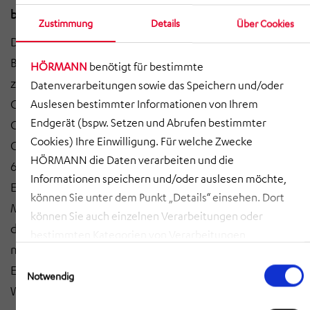
bestätigt
Zustimmung
Details
Über Cookies
Die HÖRMANN Industries GmbH erwartet nach
Bewertung der aktuellen Auftragslage und
HÖRMANN
benötigt für bestimmte
zuversichtlicher Einschätzung der
Datenverarbeitungen sowie das Speichern und/oder
Geschäftsentwicklung der einzelnen
Auslesen bestimmter Informationen von Ihrem
Endgerät (bspw. Setzen und Abrufen bestimmter
Geschäftsbereiche im Jahr 2026 weiterhin einen
Cookies) Ihre Einwilligung. Für welche Zwecke
Gesamtumsatz von 700 Mio. € bis 760 Mio. € (2025:
HÖRMANN die Daten verarbeiten und die
697,4 Mio. €). Zudem wird ein erneut positives
Informationen speichern und/oder auslesen möchte,
Ergebnis vor Zinsen und Steuern (EBIT) von rund 30
können Sie unter dem Punkt „Details“ einsehen. Dort
Mio. € (2025: 30,4 Mio. €) prognostiziert. Der Ausblick
können Sie auch einzelnen Verarbeitungen oder
der HÖRMANN Industries hängt allerdings
bestimmten Kategorien von Verarbeitungen
maßgeblich von der weiteren geopolitischen
zustimmen. Mit Klick auf „COOKIES ZULASSEN“ willigen
Einwilligungsauswahl
Entwicklung und deren Auswirkungen auf die
Sie ein, dass HÖRMANN alle der erläuterten
Notwendig
Weltwirtschaft ab.
Informationen speichern sowie auslesen und damit
zusammenhängende Datenverarbeitungen vornehmen