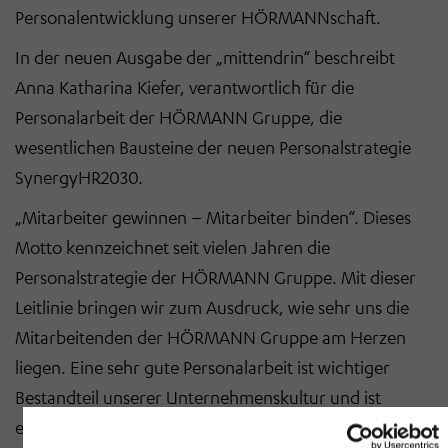
Personalentwicklung unserer HÖRMANNschaft.
In der neuen Ausgabe der „mittendrin“ beschreibt
Anna Katharina Kiefer, verantwortlich für die
Personalarbeit der HÖRMANN Gruppe, die
wesentlichen Bausteine der neuen Personalstrategie
SynergyHR2030.
„Mitarbeiter gewinnen – Mitarbeiter binden“. Dieses
Motto kennzeichnet seit vielen Jahren die
Personalstrategie der HÖRMANN Gruppe. Mit dieser
Leitlinie bringen wir zum Ausdruck, wie sehr uns die
Mitarbeitenden der HÖRMANN Gruppe am Herzen
liegen. Eine sehr gute Personalarbeit ist wichtiger
Bestandteil unserer Unternehmenskultur und ist
elementarer Teil der Führungsaufgabe jeder