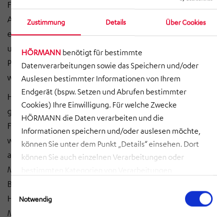
Führungskraft. Dabei haben unsere Werte wie
Augenhöhe, Respekt und Wertschätzung eine
Zustimmung
Details
Über Cookies
essenzielle Bedeutung. Die vielen Veränderungen in
unserem Umfeld erfordern es, auch die
HÖRMANN
benötigt für bestimmte
Personalstrategie der HÖRMANN Gruppe
Datenverarbeitungen sowie das Speichern und/oder
weiterzuentwickeln.
Auslesen bestimmter Informationen von Ihrem
Endgerät (bspw. Setzen und Abrufen bestimmter
Hierbei nehmen die Aus- und Weiterbildung, die
Cookies) Ihre Einwilligung. Für welche Zwecke
gezielte Führungskräfteentwicklung und die
HÖRMANN die Daten verarbeiten und die
Förderung von Nachwuchstalenten eine besonders
Informationen speichern und/oder auslesen möchte,
wichtige Rolle für die Nachfolgeplanung ein. Aber
können Sie unter dem Punkt „Details“ einsehen. Dort
auch der Wissenstransfer von älteren auf jüngere
können Sie auch einzelnen Verarbeitungen oder
Mitarbeitende bekommt eine immer höhere
bestimmten Kategorien von Verarbeitungen
Bedeutung für den Know-how-Erhalt in der
zustimmen. Mit Klick auf „COOKIES ZULASSEN“ willigen
Einwilligungsauswahl
Sie ein, dass HÖRMANN alle der erläuterten
HÖRMANN Gruppe angesichts der großen Anzahl an
Notwendig
Informationen speichern sowie auslesen und damit
Mitarbeitenden, die in den nächsten Jahren in den