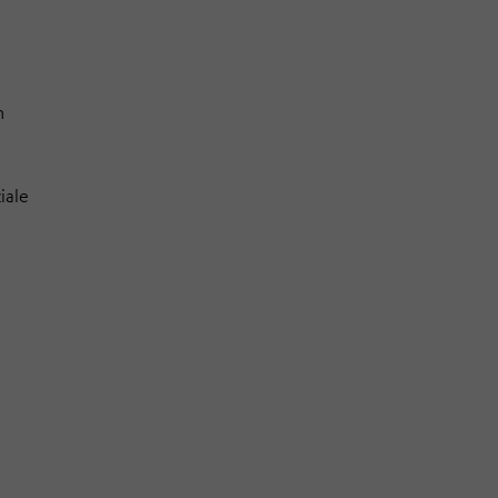
n
iale