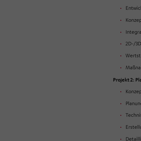
Entwic
Konzep
Integr
2D-/3D
Wertst
Maßnah
Projekt 2: 
Konzep
Planun
Techni
Erstel
Detail