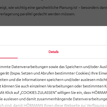
zeigt, wie wichtig eine ganzheitliche Planung ist – besonders da
verlagerung parallel gedacht werden müssen.
Details
timmte Datenverarbeitungen sowie das Speichern und/oder Aus
gerät (bspw. Setzen und Abrufen bestimmter Cookies) Ihre Einwi
ten und die Informationen speichern und/oder auslesen möcht
ort können Sie auch einzelnen Verarbeitungen oder bestimmten 
it Klick auf „COOKIES ZULASSEN“ willigen Sie ein, dass HÖRMAN
wie auslesen und damit zusammenhängende Datenverarbeitungen
ch sind, damit HÖRMANN Ihnen diese Webseite zur Verfügung ste