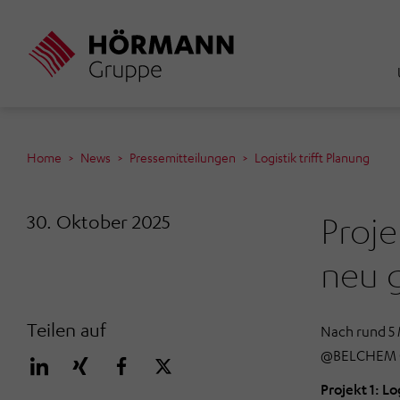
Direkt
zum
Inhalt
Home
News
Pressemitteilungen
Logistik trifft Planung
Proje
30. Oktober 2025
neu 
Teilen auf
Nach rund 5
@BELCHEM Gm
Projekt 1: L