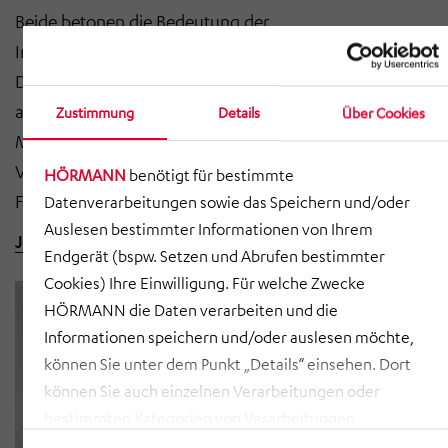
Beide betonen die Bedeutung der
Internationalisierung und der Nutzung der
Digitalisierung, um Wettbewerbsnachteile
auszugleichen. Mit Tobias Rappers, Managing Director
Zustimmung
Details
Über Cookies
Maschinenraum, diskutieren sie über Wachstum,
Verantwortung und die Balance zwischen
HÖRMANN
benötigt für bestimmte
Familientradition und strategischer Weitsicht.
Datenverarbeitungen sowie das Speichern und/oder
Auslesen bestimmter Informationen von Ihrem
Jetzt unbedingt reinhören! >>
Endgerät (bspw. Setzen und Abrufen bestimmter
Cookies) Ihre Einwilligung. Für welche Zwecke
HÖRMANN die Daten verarbeiten und die
Informationen speichern und/oder auslesen möchte,
können Sie unter dem Punkt „Details“ einsehen. Dort
können Sie auch einzelnen Verarbeitungen oder
bestimmten Kategorien von Verarbeitungen
zustimmen. Mit Klick auf „COOKIES ZULASSEN“ willigen