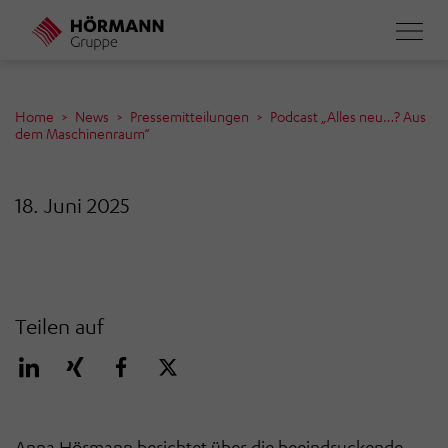
Direkt
zum
Inhalt
Home
News
Pressemitteilungen
Podcast „Alles neu…? Aus
dem Maschinenraum“
18. Juni 2025
Teilen auf
Anna Hörmann berichtet über die beeindruckende