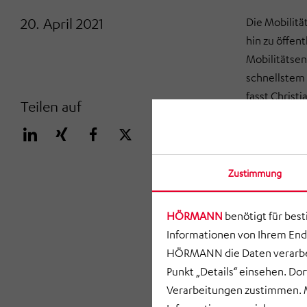
20. April 2021
Die Mobilitä
hin zu öffen
Mobilitätsen
schnellstem 
fasst Christ
Teilen auf
Anforderunge
Angelpunkt,
miteinander 
Zustimmung
Die Funkwerk
zentralen St
profitieren 
HÖRMANN
benötigt für bes
Flexibilität.
Informationen von Ihrem End
Unsere Mobil
HÖRMANN die Daten verarbei
Schnittstel
Punkt „Details“ einsehen. D
von Drittanb
Verarbeitungen zustimmen. M
und jederzeit