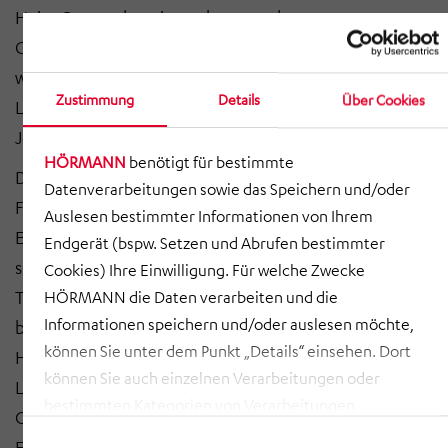
Heinz Runte, der wie geplant von der
Geschäftsführung zeitgleich in den Beirat wechseln
wird. Die kaufmännische und finanzwirtschaftliche
Zustimmung
Details
Über Cookies
Leitung der Unternehmensgruppe wird weiterhin von
Johann Schmid-Davis als CFO verantwortet.
HÖRMANN
benötigt für bestimmte
Dr. Michael Radke verfügt über ein umfangreiches
Datenverarbeitungen sowie das Speichern und/oder
Fach- und Führungs-Know-how sowie langjährige
Auslesen bestimmter Informationen von Ihrem
Erfahrungen im weltweiten Vertrieb und Service. Nach
Endgerät (bspw. Setzen und Abrufen bestimmter
seinem Maschinenbaustudium mit Promotion an der
Cookies) Ihre Einwilligung. Für welche Zwecke
TU Berlin startete er 1992 seine berufliche Laufbahn
HÖRMANN die Daten verarbeiten und die
Informationen speichern und/oder auslesen möchte,
bei der KSB AG in Frankenthal. Bei dem globalen
können Sie unter dem Punkt „Details“ einsehen. Dort
Hersteller von Pumpen und Armaturen sammelte er als
können Sie auch einzelnen Verarbeitungen oder
Leiter Konstruktion & Entwicklung, Werksleiter und
bestimmten Kategorien von Verarbeitungen
Geschäftsbereichsleiter mit Prokura wertvolle
zustimmen. Mit Klick auf „COOKIES ZULASSEN“ willigen
Einwilligungsauswahl
Erfahrungen in den Bereichen Technologie und