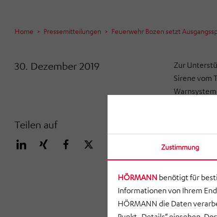
Home
Pressemitteilungen
Feuerwehr Bozen setzt Ausgangss
30. Dezember 2019
Zur Unterst
Sirene vom 
Warnsysteme 
die Ausgangs
Covid-19-Vir
Teilen auf
ansteigen zu
Eindämmung 
Zustimmung
kann sowohl 
HÖRMANN
benötigt für bes
Für die Lie
Informationen von Ihrem End
Sondergeneh
HÖRMANN die Daten verarbei
Betrieb geno
Punkt „Details“ einsehen. D