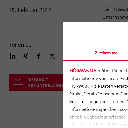
28. Februar 2017
Die HÖRMANN
Unternehmen
neue Qualitä
Nachfolgeseg
Unternehmen
Teilen auf
strengere Ei
Zustimmung
hierfür bere
Unternehmen
HÖRMANN
benötigt für bes
Johann Schm
Informationen von Ihrem End
MEDIAKIT
uns mit der 
HERUNTERLADEN
HÖRMANN die Daten verarbei
vergangenen 
Punkt „Details“ einsehen. D
entschieden.
Verarbeitungen zustimmen. M
Möglichkeit 
Informationen speichern so
Transparenz 
ohnehin unbedingt erforderli
Investoren we
„AUSWAHL ERLAUBEN“ erlauben