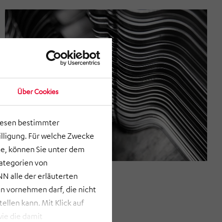
Über Cookies
lesen bestimmter
lligung. Für welche Zwecke
e, können Sie unter dem
Kategorien von
N alle der erläuterten
 vornehmen darf, die nicht
llen kann. Mit Klick auf
ie die damit