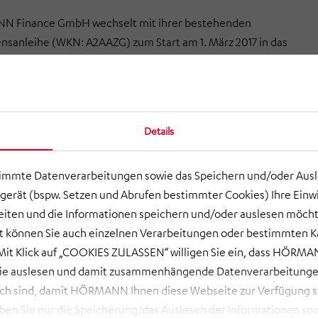
 Finance GmbH wechselt mit ihrer bestehenden
sanleihe (WKN: A2AAZG) zum Start am 1. März 2017 in das
tssegment „Scale“ der Deutsche Börse AG. Das
ment des Entry Standard für kleine und mittlere
 (KMU) bietet Anlegern erhöhte Transparenz durch
nbeziehungs- und Folgepflichten. Die equinet Bank AG wurde
Details
its als Deutsche Börse Capital Market Partner vom
 mandatiert.
timmte Datenverarbeitungen sowie das Speichern und/oder Aus
id-Davis, CFO der HÖRMANN Finance GmbH: „Wir haben
gerät (bspw. Setzen und Abrufen bestimmter Cookies) Ihre Einwi
erfolgreichen Refinanzierung unserer Anleihe im
ten und die Informationen speichern und/oder auslesen möcht
Jahr bewusst für einen Verbleib am Kapitalmarkt
ort können Sie auch einzelnen Verarbeitungen oder bestimmten 
 Daher war es für uns eine logische Konsequenz, die
it Klick auf „COOKIES ZULASSEN“ willigen Sie ein, dass HÖRMAN
des neuen Segments zu nutzen, sich über Qualität und
wie auslesen und damit zusammenhängende Datenverarbeitungen
am Markt zu differenzieren und das Vertrauen unserer
ch sind, damit HÖRMANN Ihnen diese Webseite zur Verfügung ste
iter zu festigen.“
 Sie nur die Speicherung/das Auslesen der Informationen sow