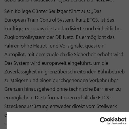
Sein Kollege Günter Seufzger führt aus: „Das
European Train Control System, kurz ETCS, ist das
künftige, europaweit standardisierte und einheitliche
Zugkontrollsystem der DB Netz. Es ermöglicht das
Fahren ohne Haupt- und Vorsignale, quasi ein
Autopilot, mit dem zugleich die Sicherheit erhöht wird.
Das System wird europaweit eingeführt, um die
Zuverlässigkeit im grenzüberschreitenden Bahnbetrieb
zu steigern und einen durchgehenden Verkehr über
Grenzen hinausgehend ohne technische Barrieren zu
ermöglichen. Die Informationen erhält die ETCS-
Streckenausrüstung entweder direkt vom Stellwerk
oder über das GSM-R-System vom Fahrzeug, dem
sogenannten GSM-R-­Mobilfunksystem. Alternativ läuft