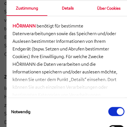
die Kommunikation durch einen rückwirkungsfreien
Zustimmung
Details
Über Cookies
Signalabgriff durch sogenannte Balisen an der
vorhandenen Streckenausrüstung. Balisen sind
HÖRMANN
benötigt für bestimmte
technische Einrichtungen in der Mitte des
Datenverarbeitungen sowie das Speichern und/oder
Eisenbahngleises, die einem ­darüber hinwegfahrenden
Auslesen bestimmter Informationen von Ihrem
Schienenfahrzeug Signal-, Fahrweg- und
Endgerät (bspw. Setzen und Abrufen bestimmter
Ortungsinformationen punktförmig übertragen.“
Cookies) Ihre Einwilligung. Für welche Zwecke
HÖRMANN die Daten verarbeiten und die
Informationen speichern und/oder auslesen möchte,
Zuverlässiger Partner der Deutschen Bahn
können Sie unter dem Punkt „Details“ einsehen. Dort
können Sie auch einzelnen Verarbeitungen oder
Im Zuge der ETCS-Ausrüstung übernimmt ­
bestimmten Kategorien von Verarbeitungen
HÖRMANN Kommunikation & Netze die Bauleistungen
zustimmen. Mit Klick auf „COOKIES ZULASSEN“ willigen
zur Realisierung von Kabelführungssystemen und
Einwilligungsauswahl
Sie ein, dass HÖRMANN alle der erläuterten
Notwendig
Stromversorgungseinrichtungen an der Strecke von
Informationen speichern sowie auslesen und damit
Duisburg bis Freiburg. Erfahrungen mit dem System
zusammenhängende Datenverarbeitungen vornehmen