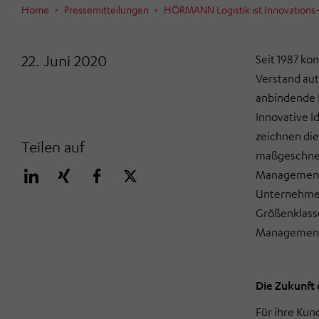
Home
Pressemitteilungen
HÖRMANN Logistik ist Innovation
22. Juni 2020
Seit 1987 ko
Verstand aut
anbindende 
Innovative I
zeichnen die
Teilen auf
maßgeschnei
Management-
Unternehmen
Größenklasse
Management“
Die Zukunft d
Für ihre Kun