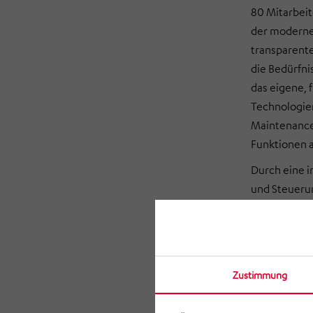
80 Mitarbei
der moderne
transparente
die Bedürfni
das eigene, 
Technologien
Maintenance-
Funktionen 
Durch eine i
und Steuerun
automatisch
Diverse Auto
Commerce-Bra
„Wir freuen 
Zustimmung
kommentieren
„das TOP 100