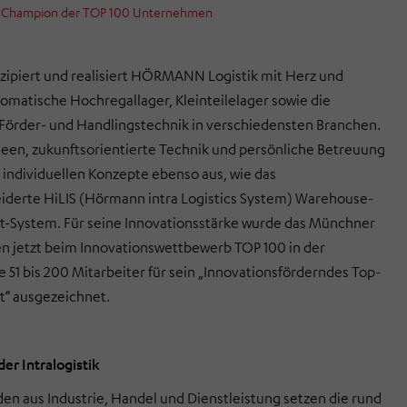
s-Champion der TOP 100 Unternehmen
nzipiert und realisiert HÖRMANN Logistik mit Herz und
omatische Hochregallager, Kleinteilelager sowie die
Förder- und Handlingstechnik in verschiedensten Branchen.
deen, zukunftsorientierte Technik und persönliche Betreuung
 individuellen Konzepte ebenso aus, wie das
derte HiLIS (Hörmann intra Logistics System) Warehouse-
System. Für seine Innovationsstärke wurde das Münchner
 jetzt beim Innovationswettbewerb TOP 100 in der
 51 bis 200 Mitarbeiter für sein „Innovationsförderndes Top-
 ausgezeichnet.
er Intralogistik
den aus Industrie, Handel und Dienstleistung setzen die rund