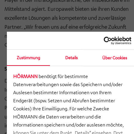
Mittelstand agiert. Europaweit bieten sie ihren Kunden
exzellente Lösungen als kompetente und zuverlässige
Partner. „Wir freuen uns auf eine erfolgreiche Zukunft
mit der HÖRMANN Logistik“, sagt Peter Klatt,
Geschäftsführer des gleichnamigen Unternehmens.
Zustimmung
Details
Über Cookies
Synergieeffekte für schnelles Wachstum
HÖRMANN
benötigt für bestimmte
Die Stärke der HÖRMANN Logistik liegt in der
Datenverarbeitungen sowie das Speichern und/oder
Integration verschiedenster Gewerke in ein
Auslesen bestimmter Informationen von Ihrem
Gesamtsystem mit der Projektierung der Anlagen, dem
Endgerät (bspw. Setzen und Abrufen bestimmter
Projektmanagement, der Automatisierungstechnik
Cookies) Ihre Einwilligung. Für welche Zwecke
und dem Warehousemanagementsystem „Hörmann
HÖRMANN die Daten verarbeiten und die
intra Logistics System“, kurz HiLIS. Die Klatt
Informationen speichern und/oder auslesen möchte,
können Sie unter dem Punkt „Details“ einsehen. Dort