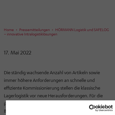
Home
Pressemitteilungen
HÖRMANN Logistik und SAFELOG
– innovative Intralogistiklösungen
17. Mai 2022
Die ständig wachsende Anzahl von Artikeln sowie
immer höhere Anforderungen an schnelle und
effiziente Kommissionierung stellen die klassische
Lagerlogistik vor neue Herausforderungen. Für die
platzsparende, hochdynamische Lagerung und
Bereitstellung von Kleinteilen hat HÖRMANN Logistik