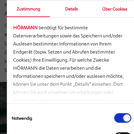
mit den AutoStore®-Lösungen ein maßgeschneidertes
Zustimmung
Details
Über Cookies
Angebot.
Gemeinsam in einer Partnerschaft mit SAFELOG wurde
HÖRMANN
benötigt für bestimmte
eine „Automated Guided Vehicle“-(AGV)-basierte
Datenverarbeitungen sowie das Speichern und/oder
Lösung zur Lagerung und Kommissionierung von
Auslesen bestimmter Informationen von Ihrem
Großteilen entwickelt. Diese „Moving Racks“-Lösung
Endgerät (bspw. Setzen und Abrufen bestimmter
Cookies) Ihre Einwilligung. Für welche Zwecke
ist optimal mit AutoStore integrierbar oder auch als
HÖRMANN die Daten verarbeiten und die
Stand-alone erhältlich.
Informationen speichern und/oder auslesen möchte,
können Sie unter dem Punkt „Details“ einsehen. Dort
können Sie auch einzelnen Verarbeitungen oder
bestimmten Kategorien von Verarbeitungen
zustimmen. Mit Klick auf „COOKIES ZULASSEN“ willigen
Einwilligungsauswahl
Sie ein, dass HÖRMANN alle der erläuterten
Notwendig
Informationen speichern sowie auslesen und damit
zusammenhängende Datenverarbeitungen vornehmen