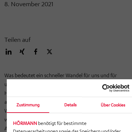
8. November 2021
Teilen auf
Was bedeutet ein schneller Wandel für uns und für
unsere Arbeit in den verschiedenen Gesellschaften der
HÖRMANN Gruppe? Wie können wir uns rechtzeitig
an diese Veränderungen anpassen oder sogar den
Zustimmung
Details
Über Cookies
Wandel aktiv gestalten und diese Chancen für ein
weiteres Wachstum unseres Unternehmens nutzen?
HÖRMANN
benötigt für bestimmte
Antworten auf diese Fragen zu finden, ist die Aufgabe
Datenverarbeitungen sowie das Speichern und/oder