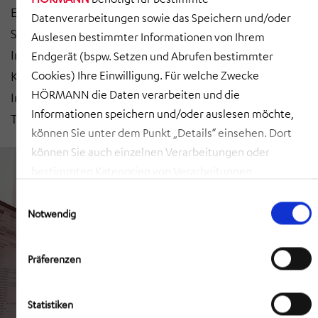
Eisenbahnbetriebe, sowohl für den Einbau in
Datenverarbeitungen sowie das Speichern und/oder
Schienenfahrzeuge als auch in transportable Geräte.“
Auslesen bestimmter Informationen von Ihrem
Im Bahnbetrieb sichert der Zugfunk die
Endgerät (bspw. Setzen und Abrufen bestimmter
Kommunikation der mobilen mit der stationären
Cookies) Ihre Einwilligung. Für welche Zwecke
HÖRMANN die Daten verarbeiten und die
Infrastruktur – dank unseres Partners Cloud & Steam
Informationen speichern und/oder auslesen möchte,
Technologies auch in Afrika.
können Sie unter dem Punkt „Details“ einsehen. Dort
können Sie auch einzelnen Verarbeitungen oder
bestimmten Kategorien von Verarbeitungen
zustimmen. Mit Klick auf „COOKIES ZULASSEN“ willigen
Einwilligungsauswahl
Sie ein, dass HÖRMANN alle der erläuterten
Notwendig
Informationen speichern sowie auslesen und damit
zusammenhängende Datenverarbeitungen vornehmen
Präferenzen
darf, die nicht ohnehin unbedingt erforderlich sind,
damit HÖRMANN Ihnen diese Webseite zur Verfügung
Statistiken
stellen kann. Mit Klick auf „AUSWAHL ERLAUBEN“