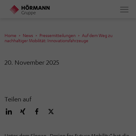
Direkt
zum
Inhalt
Home
News
Pressemitteilungen
Auf dem Weg zu
nachhaltiger Mobilität: Innovationsfahrzeuge
20. November 2025
Teilen auf
Unter dem Slogan „Design for Future Mobility“ hat die