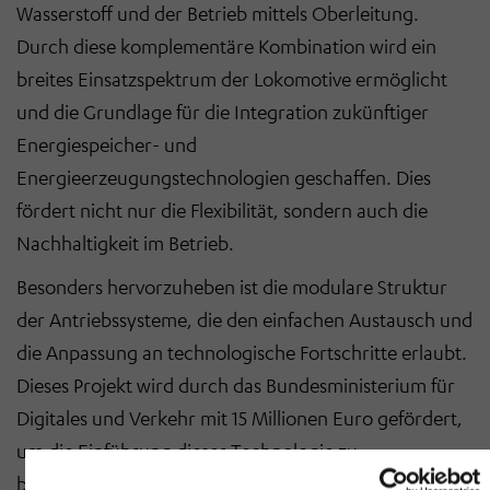
Wasserstoff und der Betrieb mittels Oberleitung.
Durch diese komplementäre Kombination wird ein
breites Einsatzspektrum der Lokomotive ermöglicht
und die Grundlage für die Integration zukünftiger
Energiespeicher- und
Energieerzeugungstechnologien geschaffen. Dies
fördert nicht nur die Flexibilität, sondern auch die
Nachhaltigkeit im Betrieb.
Besonders hervorzuheben ist die modulare Struktur
der Antriebssysteme, die den einfachen Austausch und
die Anpassung an technologische Fortschritte erlaubt.
Dieses Projekt wird durch das Bundesministerium für
Digitales und Verkehr mit 15 Millionen Euro gefördert,
um die Einführung dieser Technologie zu
beschleunigen.