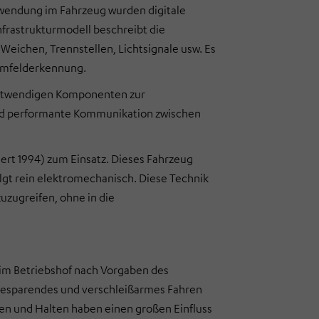
erwendung im Fahrzeug wurden digitale
Infrastrukturmodell beschreibt die
Weichen, Trennstellen, Lichtsignale usw. Es
e Umfelderkennung.
notwendigen Komponenten zur
und performante Kommunikation zwischen
ert 1994) zum Einsatz. Dieses Fahrzeug
gt rein elektromechanisch. Diese Technik
uzugreifen, ohne in die
 im Betriebshof nach Vorgaben des
giesparendes und verschleißarmes Fahren
sen und Halten haben einen großen Einfluss