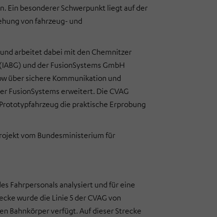
. Ein besonderer Schwerpunkt liegt auf der
ehung von fahrzeug- und
und arbeitet dabei mit den Chemnitzer
H (IABG) und der FusionSystems GmbH
w über sichere Kommunikation und
der FusionSystems erweitert. Die CVAG
 Prototypfahrzeug die praktische Erprobung
projekt vom Bundesministerium für
s Fahrpersonals analysiert und für eine
ecke wurde die Linie 5 der CVAG von
en Bahnkörper verfügt. Auf dieser Strecke