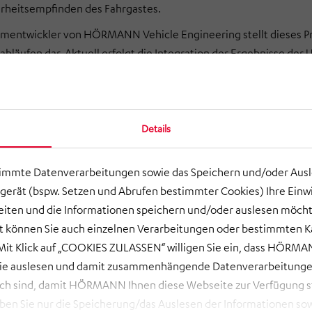
erheitsempfinden des Fahrgastes.
ementwickler von HÖRMANN Vehicle Engineering stellt dieses P
abläufen dar. Aktuell erfolgt die Integration der Ergebnisse d
nlagen in die Steuerung des Fahrzeugs. Damit wird es möglich se
agieren.
icle Engineering GmbH Autonom fahrende Straßenbahn »SmarT
Details
ormationen darüber, welche Eigenschaften eine zukünftige auto
 wurden die Erkenntnisse aus dem Projekt in einem Visionsfahrze
timmte Datenverarbeitungen sowie das Speichern und/oder Aus
on im Fahrzeug und außerhalb des Fahrzeugs ins Auge, um mit 
gerät (bspw. Setzen und Abrufen bestimmter Cookies) Ihre Einwi
nehmern zu kommunizieren. Der „Blickkontakt“ des Fahrers mus
ten und die Informationen speichern und/oder auslesen möcht
 mit einer Straßenbahn im September 2025 auf einem ausgewählte
ort können Sie auch einzelnen Verarbeitungen oder bestimmten 
das Projekt den Nachweis an, dass ein autonomer Straßenbahnb
it Klick auf „COOKIES ZULASSEN“ willigen Sie ein, dass HÖRMAN
 wird.
wie auslesen und damit zusammenhängende Datenverarbeitungen
ch sind, damit HÖRMANN Ihnen diese Webseite zur Verfügung ste
 Sie nur die Speicherung/das Auslesen der Informationen sow