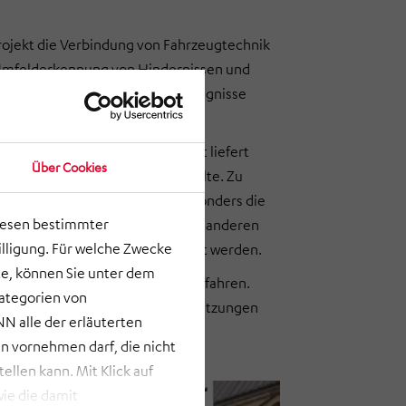
rojekt die Verbindung von Fahrzeugtechnik
er Umfelderkennung von Hindernissen und
in, auf Hindernisse und Halteereignisse
ram« Engineering Das Projekt liefert
Über Cookies
nome Straßenbahn aufweisen sollte. Zu
ug dargestellt. Dabei fällt besonders die
lesen bestimmter
Fahrgästen, Passanten oder auch anderen
lligung. Für welche Zwecke
s durch adäquate Technik ersetzt werden.
e, können Sie unter dem
n Streckenabschnitt autonom zu fahren.
Kategorien von
etrieb unter bestimmten Voraussetzungen
N alle der erläuterten
 vornehmen darf, die nicht
llen kann. Mit Klick auf
ie die damit