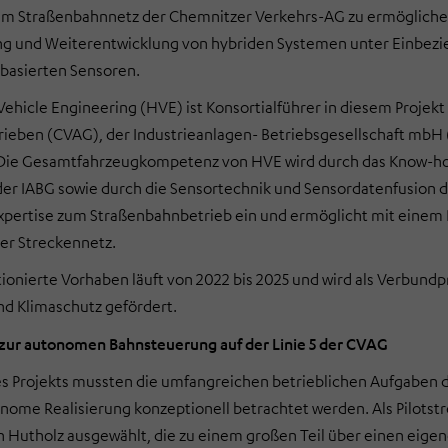
im Straßenbahnnetz der Chemnitzer Verkehrs-AG zu ermöglichen
g und Weiterentwicklung von hybriden Systemen unter Einbezi
rbasierten Sensoren.
cle Engineering (HVE) ist Konsortialführer in diesem Projekt 
rieben (CVAG), der Industrieanlagen- Betriebsgesellschaft mb
ie Gesamtfahrzeugkompetenz von HVE wird durch das Know-ho
der IABG sowie durch die Sensortechnik und Sensordatenfusion 
Expertise zum Straßenbahnbetrieb ein und ermöglicht mit einem
er Streckennetz.
ionierte Vorhaben läuft von 2022 bis 2025 und wird als Verbund
nd Klimaschutz gefördert.
 zur autonomen Bahnsteuerung auf der Linie 5 der CVAG
s Projekts mussten die umfangreichen betrieblichen Aufgaben de
nome Realisierung konzeptionell betrachtet werden. Als Pilotstr
 Hutholz ausgewählt, die zu einem großen Teil über einen eigen