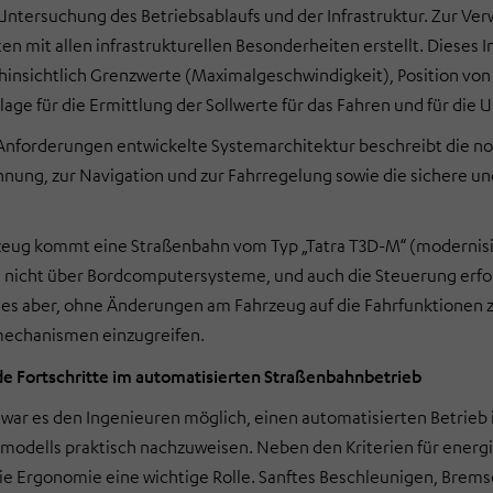
 Untersuchung des Betriebsablaufs und der Infrastruktur. Zur V
en mit allen infrastrukturellen Besonderheiten erstellt. Dieses 
hinsichtlich Grenzwerte (Maximalgeschwindigkeit), Position von 
dlage für die Ermittlung der Sollwerte für das Fahren und für di
 Anforderungen entwickelte Systemarchitektur beschreibt die 
nung, zur Navigation und zur Fahrregelung sowie die sichere 
rzeug kommt eine Straßenbahn vom Typ „Tatra T3D-M“ (modernisi
 nicht über Bordcomputersysteme, und auch die Steuerung erfol
es aber, ohne Änderungen am Fahrzeug auf die Fahrfunktionen z
mechanismen einzugreifen.
 Fortschritte im automatisierten Straßenbahnbetrieb
 war es den Ingenieuren möglich, einen automatisierten Betrieb
rmodells praktisch nachzuweisen. Neben den Kriterien für ener
die Ergonomie eine wichtige Rolle. Sanftes Beschleunigen, Brem