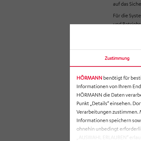
auf das Sich
Für die Syst
und Betriebs
Lichtsignala
sicher zu re
HÖRMANN Veh
Zustimmung
wichtige Inf
diesem Zweck
HÖRMANN
benötigt für bes
Kommunikati
Informationen von Ihrem End
Verkehrsteil
HÖRMANN die Daten verarbei
Ziel ist es,
Punkt „Details“ einsehen. D
Damit tritt 
Verarbeitungen zustimmen. M
möglich sein
Informationen speichern so
ohnehin unbedingt erforderli
„AUSWAHL ERLAUBEN“ erlauben