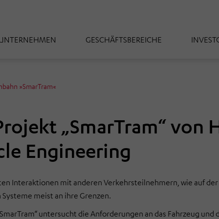
UNTERNEHMEN
GESCHÄFTSBEREICHE
INVEST
nbahn »SmarTram«
Projekt „SmarTram“ vo
cle Engineering
en Interaktionen mit anderen Verkehrsteilnehmern, wie auf de
n Systeme meist an ihre Grenzen.
„SmarTram“ untersucht die Anforderungen an das Fahrzeug und 