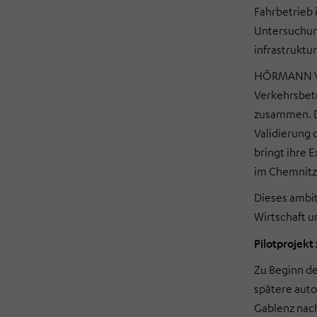
Fahrbetrieb 
Untersuchun
infrastruktu
HÖRMANN Vehi
Verkehrsbet
zusammen. D
Validierung 
bringt ihre 
im Chemnitz
Dieses ambit
Wirtschaft u
Pilotprojekt
Zu Beginn de
spätere auto
Gablenz nach