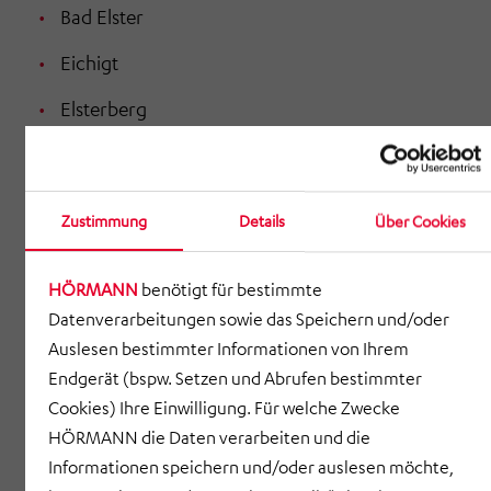
Bad Elster
Eichigt
Elsterberg
Limbach
Muldenhammer
Zustimmung
Details
Über Cookies
Neumark
HÖRMANN
benötigt für bestimmte
Oelsnitz
Datenverarbeitungen sowie das Speichern und/oder
Pausa-Mühltroff
Auslesen bestimmter Informationen von Ihrem
Endgerät (bspw. Setzen und Abrufen bestimmter
Plauen
Cookies) Ihre Einwilligung. Für welche Zwecke
Pöhl
HÖRMANN die Daten verarbeiten und die
Informationen speichern und/oder auslesen möchte,
Schöneck