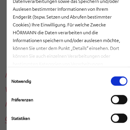
Datenverarbeitungen sowie das Speichern und/oder
Auslesen bestimmter Informationen von Ihrem
Endgerät (bspw. Setzen und Abrufen bestimmter
Cookies) Ihre Einwilligung. Für welche Zwecke
HÖRMANN die Daten verarbeiten und die
Informationen speichern und/oder auslesen möchte,
können Sie unter dem Punkt „Details“ einsehen. Dort
können Sie auch einzelnen Verarbeitungen oder
bestimmten Kategorien von Verarbeitungen
In der HÖRMANN Gruppe
zustimmen. Mit Klick auf „COOKIES ZULASSEN“ willigen
Einwilligungsauswahl
Sie ein, dass HÖRMANN alle der erläuterten
Notwendig
verstehen wir Künstliche
Informationen speichern sowie auslesen und damit
zusammenhängende Datenverarbeitungen vornehmen
Intelligenz (KI) als eine
Präferenzen
darf, die nicht ohnehin unbedingt erforderlich sind,
damit HÖRMANN Ihnen diese Webseite zur Verfügung
große Chance, den
Statistiken
stellen kann. Mit Klick auf „AUSWAHL ERLAUBEN“
erlauben Sie nur die Speicherung/das Auslesen der