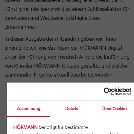
Künstliche Intelligenz wird zu einem Schlüsselfaktor für
Innovation und Wettbewerbsfähigkeit von
Unternehmen.
In dieser Ausgabe der mittendrin geben wir Ihnen
einen Einblick, wie das Team der HÖRMANN Digital
unter der Führung von Friedrich Arnold die Einführung
von KI in der HÖRMANN Gruppe gestaltet und welche
spannenden Projekte aktuell bearbeitet werden.
Zustimmung
Details
Über Cookies
HÖRMANN
benötigt für bestimmte