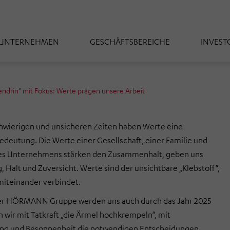
UNTERNEHMEN
GESCHÄFTSBEREICHE
INVEST
rin" mit Fokus: Werte prägen unsere Arbeit
hwierigen und unsicheren Zeiten haben Werte eine
deutung. Die Werte einer Gesellschaft, einer Familie und
nes Unternehmens stärken den Zusammenhalt, geben uns
, Halt und Zuversicht. Werte sind der unsichtbare „Klebstoff“,
 miteinander verbindet.
er HÖRMANN Gruppe werden uns auch durch das Jahr 2025
 wir mit Tatkraft „die Ärmel hochkrempeln“, mit
ng und Besonnenheit die notwendigen Entscheidungen