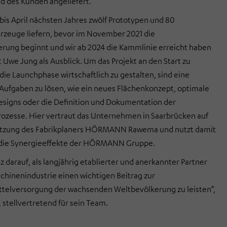
 des Kunden angeliefert.
bis April nächsten Jahres zwölf Prototypen und 80
rzeuge liefern, bevor im November 2021 die
erung beginnt und wir ab 2024 die Kammlinie erreicht haben
t Uwe Jung als Ausblick. Um das Projekt an den Start zu
die Launchphase wirtschaftlich zu gestalten, sind eine
 Aufgaben zu lösen, wie ein neues Flächenkonzept, optimale
signs oder die Definition und Dokumentation der
ozesse. Hier vertraut das Unternehmen in Saarbrücken auf
ützung des Fabrikplaners HÖRMANN Rawema und nutzt damit
g die Synergieeffekte der HÖRMANN Gruppe.
lz darauf, als langjährig etablierter und anerkannter Partner
hinenindustrie einen wichtigen Beitrag zur
telversorgung der wachsenden Weltbevölkerung zu leisten“,
 stellvertretend für sein Team.