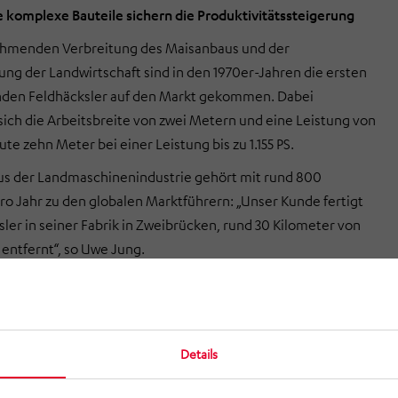
komplexe Bauteile sichern die Produktivitätssteigerung
ehmenden Verbreitung des Maisanbaus und der
rung der Landwirtschaft sind in den 1970er-Jahren die ersten
enden Feldhäcksler auf den Markt gekommen. Dabei
sich die Arbeitsbreite von zwei Metern und eine Leistung von
ute zehn Meter bei einer Leistung bis zu 1.155 PS.
us der Landmaschinenindustrie gehört mit rund 800
o Jahr zu den globalen Marktführern: „Unser Kunde fertigt
sler in seiner Fabrik in Zweibrücken, rund 30 Kilometer von
entfernt“, so Uwe Jung.
s und technisch anspruchsvolles Bauteil an diesem Gerät ist
rümmer, da durch ihn der gesamte Gutfluss läuft und er
sentlichen Anteil an der Arbeitsleistung der Maschine hat.
hren hat der Kunde entschieden, den Auswurfkrümmer von
Details
mmlichen Kastenbauweise aus Laser- und Kantteilen zu einem