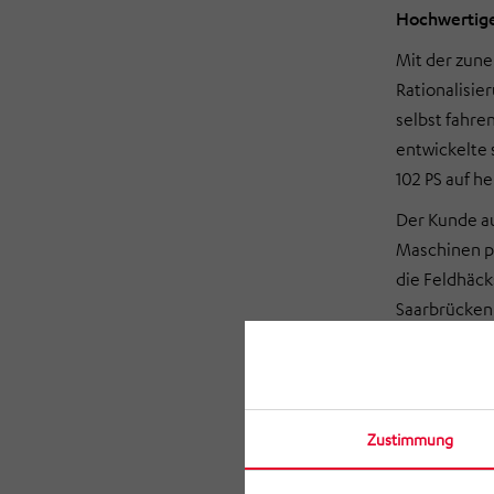
Hochwertige 
Mit der zun
Rationalisie
selbst fahr
entwickelte 
102 PS auf he
Der Kunde a
Maschinen pr
die Feldhäck
Saarbrücken 
Ein markante
der Auswurfk
somit den we
Vor zwei Ja
Zustimmung
einer herkö