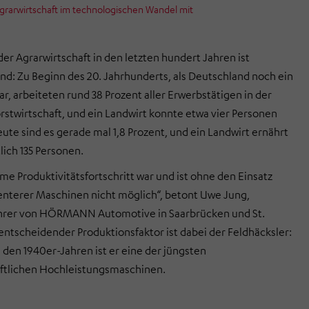
arwirtschaft im technologischen Wandel mit
er Agrarwirtschaft in den letzten hundert Jahren ist
d: Zu Beginn des 20. Jahrhunderts, als Deutschland noch ein
ar, arbeiteten rund 38 Prozent aller Erwerbstätigen in der
rstwirtschaft, und ein Landwirt konnte etwa vier Personen
ute sind es gerade mal 1,8 Prozent, und ein Landwirt ernährt
lich 135 Personen.
me Produktivitätsfortschritt war und ist ohne den Einsatz
enterer Maschinen nicht möglich“, betont Uwe Jung,
hrer von HÖRMANN Automotive in Saarbrücken und St.
entscheidender Produktionsfaktor ist dabei der Feldhäcksler:
n den 1940er-Jahren ist er eine der jüngsten
aftlichen Hochleistungsmaschinen.