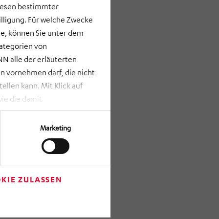
lesen bestimmter
lligung. Für welche Zwecke
e, können Sie unter dem
Kategorien von
N alle der erläuterten
 vornehmen darf, die nicht
llen kann. Mit Klick auf
ie die damit
st bei Klick auf „ANPASSEN“
erden nur die Informationen
Marketing
Verfügung gestellt werden
rze Schaltfläche am unteren
m Anschluss auf „Einwilligung
re getroffenen Einstellungen
KIE ZULASSEN