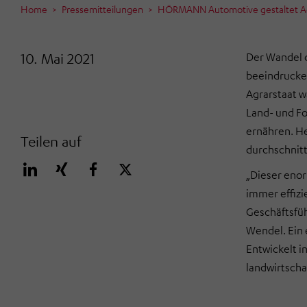
Home
Pressemitteilungen
HÖRMANN Automotive gestaltet Agr
10. Mai 2021
Der Wandel d
beeindrucken
Agrarstaat w
Land- und Fo
ernähren. He
Teilen auf
durchschnitt
„Dieser enor
immer effizi
Geschäftsfü
Wendel. Ein 
Entwickelt i
landwirtsch