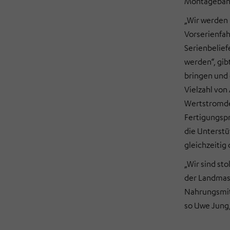
Montageband
„Wir werden 
Vorserienfah
Serienbelief
werden“, gib
bringen und 
Vielzahl von
Wertstromde
Fertigungspr
die Unterst
gleichzeiti
„Wir sind sto
der Landmasc
Nahrungsmit
so Uwe Jung,