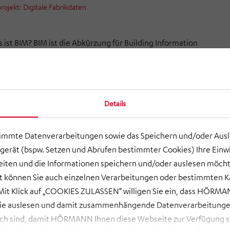
ekt: Digitale Fabrikdaten
 ist BIM? BIM ist die Abkürzung für Building Information
zu gehören digitale Datenmodelle sowie die Erleichterung
 wie Planen, Bauen und Betreiben. Das ist nicht nur für
zentrales Thema der digitalen Transformation, sondern auch
onsanlagen.
Details
it dem Fraunhofer IGCV und weiteren Partnern wie der
der Bauer AG und den Wieland Werken hat die ­HÖRMANN
timmte Datenverarbeitungen sowie das Speichern und/oder Aus
Initiative zum Thema „Bestandsdigitalisierung zur Nutzung
gerät (bspw. Setzen und Abrufen bestimmter Cookies) Ihre Einwi
 Information Modeling in bestehenden
ten und die Informationen speichern und/oder auslesen möcht
mgebungen“ initiiert. „Wir wollen uns austauschen, den
ort können Sie auch einzelnen Verarbeitungen oder bestimmten 
chnik prüfen und einen Ausblick auf zukünftige
it Klick auf „COOKIES ZULASSEN“ willigen Sie ein, dass HÖRMAN
n geben“, erklärt Innovationsmanager Benjamin Bielefeld
wie auslesen und damit zusammenhängende Datenverarbeitungen
 Rawema. „Denn eine digitalisierte Informationsbasis wird
ch sind, damit HÖRMANN Ihnen diese Webseite zur Verfügung ste
ere Kunden in Zukunft immer wichtiger werden.“