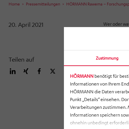
Home
Pressemitteilungen
HÖRMANN Rawema – Forschungsproj
20. April 2021
Wer oder was
Modeling. Da
der Prozesse
Gebäude ein 
für Produkti
Zustimmung
Teilen auf
Gemeinsam m
AGCO GmbH, 
HÖRMANN
benötigt für bes
Rawema eine 
Informationen von Ihrem End
von Building
HÖRMANN die Daten verarbei
Produktionsu
Punkt „Details“ einsehen. D
Stand der Te
Verarbeitungen zustimmen. M
Entwicklunge
Informationen speichern so
von HÖRMANN
ohnehin unbedingt erforderli
auch für uns