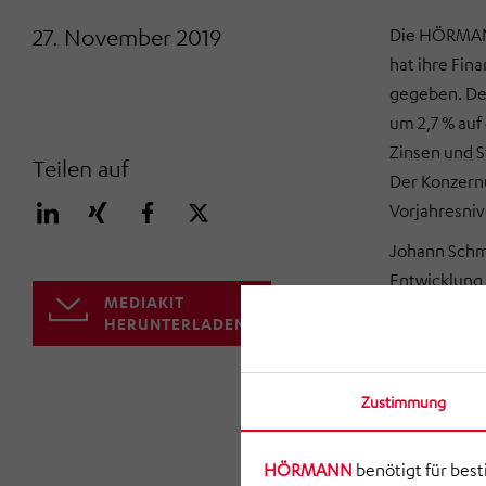
27. November 2019
Die HÖRMAN
hat ihre Fin
gegeben. Dem
um 2,7 % auf
Zinsen und St
Teilen auf
Der Konzernü
Vorjahresniv
Johann Schm
Entwicklung
MEDIAKIT
war zufrieden
HERUNTERLADEN
Allerdings 
sich insbes
Services ausw
Zustimmung
Unternehmen
jedoch in ei
HÖRMANN
benötigt für bes
dank unsere