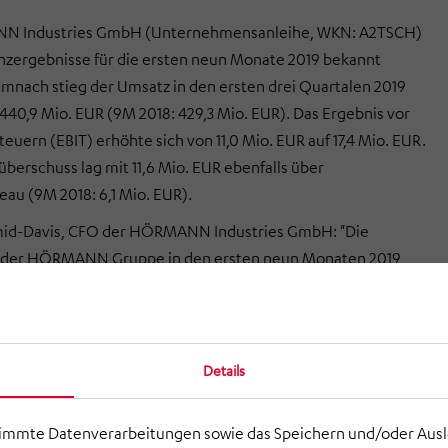
N Industries GmbH (Unternehmensanleihe, WKN: A2TSCH)
anzergebnisse für die ersten neun Monate 2019 bekannt
nach stieg der Umsatz in den ersten drei Quartalen 2019
 440,9 Mio. EUR (9M 2018: 429,3 Mio. EUR). Das Ergebnis vor
euern (EBIT) erhöhte sich von 11,0 Mio. EUR auf 17,4 Mio. EUR.
berschuss lag mit 11,6 Mio. EUR ebenfalls über
eau (9M 2018: 6,1 Mio. EUR).
id-Davis, CFO der HÖRMANN Industries GmbH: "Die
 der HÖRMANN Gruppe in den ersten neun Monaten 2019
stellend und wir beurteilen die Lage des Konzerns als positiv.
können wir uns der zunehmenden Konjunkturabkühlung, die
ondere auf unsere Geschäftsbereiche Automotive und
irkt, nicht entziehen. Unsere diversifizierte
Details
sstruktur mit den vier Geschäftsbereichen versetzt uns
ner derartigen Situation in die Lage, Konjunkturschwankungen
timmte Datenverarbeitungen sowie das Speichern und/oder Aus
s breitgefächerten Engagements aus eigener Kraft zumindest