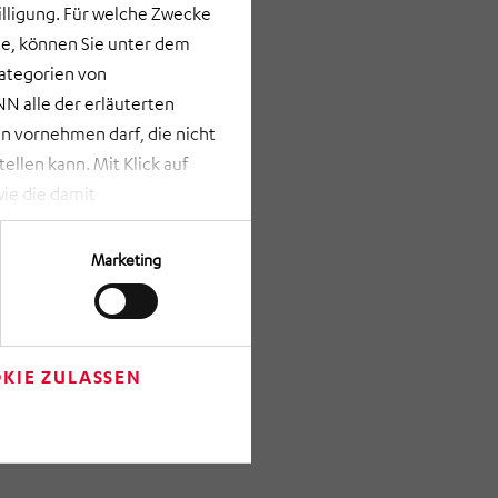
lligung. Für welche Zwecke
e, können Sie unter dem
Kategorien von
N alle der erläuterten
 vornehmen darf, die nicht
llen kann. Mit Klick auf
ie die damit
st bei Klick auf „ANPASSEN“
erden nur die Informationen
Marketing
Verfügung gestellt werden
rze Schaltfläche am unteren
m Anschluss auf „Einwilligung
re getroffenen Einstellungen
KIE ZULASSEN